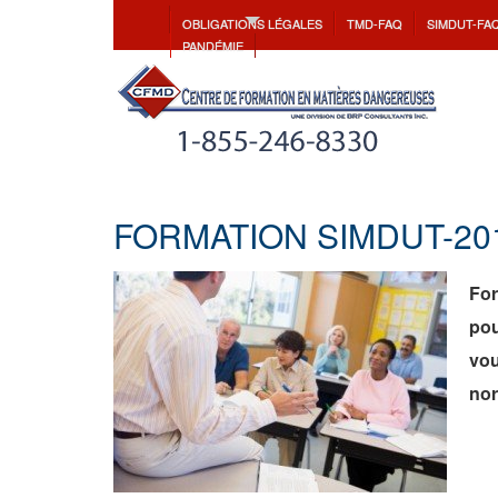
OBLIGATIONS LÉGALES
TMD-FAQ
SIMDUT-FA
PANDÉMIE
FORMATION SIMDUT-201
For
pou
vo
nor
.
.