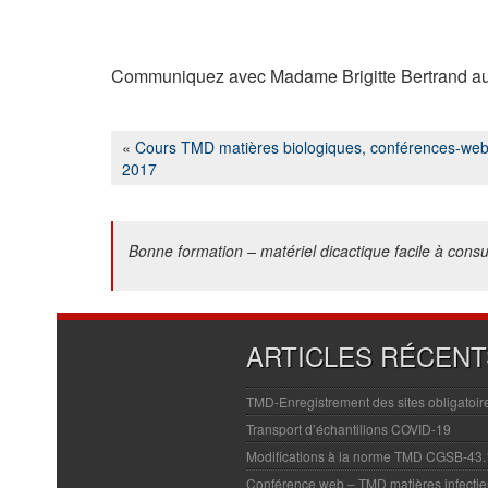
.
Communiquez avec Madame Brigitte Bertrand a
«
Cours TMD matières biologiques, conférences-we
2017
Bonne formation – matériel dicactique facile à consu
ARTICLES RÉCENT
TMD-Enregistrement des sites obligatoir
Transport d’échantillons COVID-19
Modifications à la norme TMD CGSB-43
Conférence web – TMD matières infecti