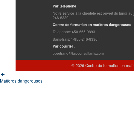
Par téléphone
Notre service à la clientèle est ouvert du lundi
246-8330.
Centre de formation en matières dangereuses
Téléphone: 450-665-9893
Sans-frais: 1-855-246-8330
Par courriel :
bbertrand@brpconsultants.com
© 2026 Centre de formation en mati
Matières dangereuses