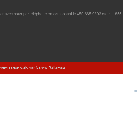
iquer avec nous par téléphone en composant le 450-665-9893 ou le 1-855-
ptimisation web par Nancy Bellerose