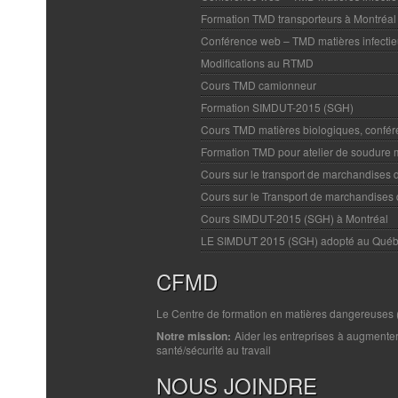
Formation TMD transporteurs à Montréal
Conférence web – TMD matières infecti
Modifications au RTMD
Cours TMD camionneur
Formation SIMDUT-2015 (SGH)
Cours TMD matières biologiques, confé
Formation TMD pour atelier de soudure 
Cours sur le transport de marchandises
Cours sur le Transport de marchandises
Cours SIMDUT-2015 (SGH) à Montréal
LE SIMDUT 2015 (SGH) adopté au Qué
CFMD
Le Centre de formation en matières dangereuses (C
Notre mission:
Aider les entreprises à augmenter 
santé/sécurité au travail
NOUS JOINDRE