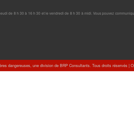
 au jeudi de 8 h 30 à 16 h 30 et le vendredi de 8 h 30 à midi. Vous pouvez commun
ères dangereuses, une division de BRP Consultants. Tous droits réservés | O