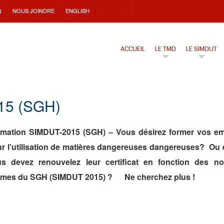
Q
NOUS JOINDRE
ENGLISH
ACCUEIL
LE TMD
LE SIMDUT
5 (SGH)
matio
n SIMDU
T-2015 (SGH) – Vous désirez former vos e
r l’utilisation de matières dangereuses dangereuses? Ou 
us devez renouvelez leu
r cer
tificat en fonction des no
mes du SGH (SIMDUT 2015) ? Ne cherchez plus !