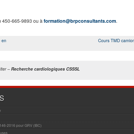
u 450-665-9893 ou à
formation@brpconsultants.com
.
b en
Cours TMD camio
lter –
Recherche cardiologiques CSSSL
S
e
.146-2016 pour GRV (IBC)
euses