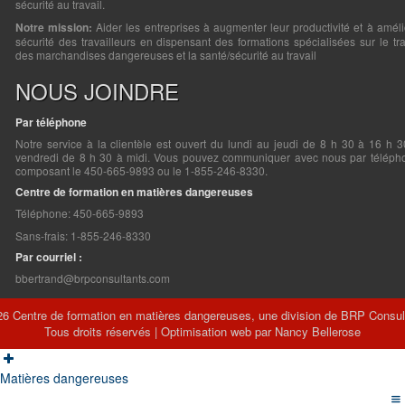
sécurité au travail.
Notre mission:
Aider les entreprises à augmenter leur productivité et à améli
sécurité des travailleurs en dispensant des formations spécialisées sur le tr
des marchandises dangereuses et la santé/sécurité au travail
NOUS JOINDRE
Par téléphone
Notre service à la clientèle est ouvert du lundi au jeudi de 8 h 30 à 16 h 3
vendredi de 8 h 30 à midi. Vous pouvez communiquer avec nous par téléph
composant le 450-665-9893 ou le 1-855-246-8330.
Centre de formation en matières dangereuses
Téléphone: 450-665-9893
Sans-frais: 1-855-246-8330
Par courriel :
bbertrand@brpconsultants.com
6 Centre de formation en matières dangereuses, une division de BRP Consul
Tous droits réservés | Optimisation web par Nancy Bellerose
Matières dangereuses