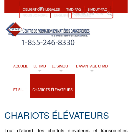
OBLIGATIONS LÉGALES
TMD-FAQ
SIMDUT-FAQ
NOUS JOINDRE
ENGLISH
PANDÉMIE
ACCUEIL
LE TMD
LE SIMDUT
L’AVANTAGE CFMD
ET SI …!
CHARIOTS ÉLÉVATEURS
CHARIOTS ÉLÉVATEURS
Tout d’abord, les chariots élévateurs et transpalettes